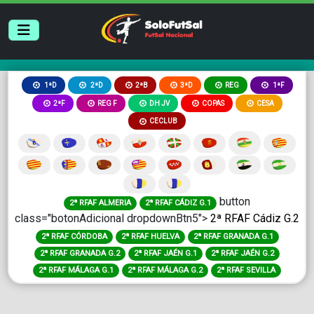
2ªB
3ªD
REG
1ªD
2ªD
1ªF
2ªF
REG F
DH JV
COPAS
CESA
CECLUB
button
2ª RFAF ALMERIA
2ª RFAF CÁDIZ G.1
class="botonAdicional dropdownBtn5">
2ª RFAF Cádiz G.2
2ª RFAF CÓRDOBA
2ª RFAF HUELVA
2ª RFAF GRANADA G.1
2ª RFAF GRANADA G.2
2ª RFAF JAÉN G.1
2ª RFAF JAÉN G.2
2ª RFAF MÁLAGA G.1
2ª RFAF MÁLAGA G.2
2ª RFAF SEVILLA