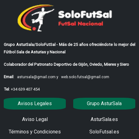
Grupo AsturSala/SoloFutSal - Más de 25 años ofreciéndote lo mejor del
Fútbol Sala de Asturias y Nacional
Colaborador del Patronato Deportivo de Gijón, Oviedo, Mieres y Siero
Email
:
astursala@gmail.com y
web.solo.futsal@gmail.com
Tel
: +34 639 407 454
Avisos Legales
Grupo AsturSala
Aviso Legal
AsturSala.es
Términos y Condiciones
SoloFutsal.es