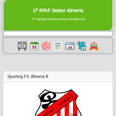
2ª RFAF Senior Almeria
1ª Categoría Autonómica Andalucia
Sporting F.S. Almería B