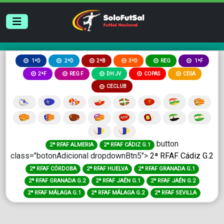
2ªB
3ªD
REG
1ªD
2ªD
1ªF
2ªF
REG F
DH JV
COPAS
CESA
CECLUB
button
2ª RFAF ALMERIA
2ª RFAF CÁDIZ G.1
class="botonAdicional dropdownBtn5">
2ª RFAF Cádiz G.2
2ª RFAF CÓRDOBA
2ª RFAF HUELVA
2ª RFAF GRANADA G.1
2ª RFAF GRANADA G.2
2ª RFAF JAÉN G.1
2ª RFAF JAÉN G.2
2ª RFAF MÁLAGA G.1
2ª RFAF MÁLAGA G.2
2ª RFAF SEVILLA