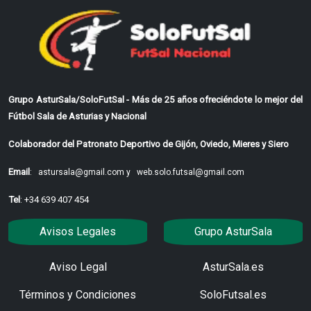
Grupo AsturSala/SoloFutSal - Más de 25 años ofreciéndote lo mejor del
Fútbol Sala de Asturias y Nacional
Colaborador del Patronato Deportivo de Gijón, Oviedo, Mieres y Siero
Email
:
astursala@gmail.com y
web.solo.futsal@gmail.com
Tel
: +34 639 407 454
Avisos Legales
Grupo AsturSala
Aviso Legal
AsturSala.es
Términos y Condiciones
SoloFutsal.es