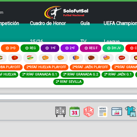
om
petición
Cuadro de Honor
Guía
UEFA Champio
25/26
TV
League
3ªD
REG
2ªF
REG F
DH JV
C
1ªF
OBA PLAYOFF
2ªRFAF HUELVA PLAYOFF
2ªRFAF JAÉN PLAYOFF
2ªRFAF GRAN
AF HUELVA
2ª RFAF GRANADA G.1
2ª RFAF GRANADA G.2
2ª RFAF JAÉN G.1
2ª RFAF SEVILLA