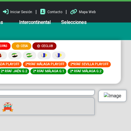
|
|
Iniciar Sesión
Contacto
Mapa Web
ns
Intercontinental
Selecciones
OPAS
CESA
CECLUB
ADA PLAYOFF
2ªRFAF MÁLAGA PLAYOFF
2ªRFAF SEVILLA PLAYOFF
2ª RFAF JAÉN G.2
2ª RFAF MÁLAGA G.1
2ª RFAF MÁLAGA G.2