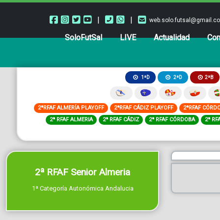
|
|
web.solo.futsal@gmail.c
SoloFutSal
LIVE
Actualidad
Com
2ªB
1ªD
2ªD
2ªRFAF ALMERÍA PLAYOFF
2ªRFAF CÁDIZ PLAYOFF
2ªRFAF CÓRD
2ª RFAF ALMERIA
2ª RFAF CÁDIZ
2ª RFAF CÓRDOBA
2ª RF
2ª RFAF Senior Almeria
1ª Categoría Autonómica Andalucia