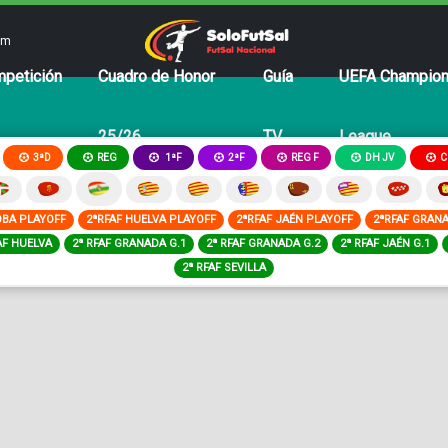
om
petición
Cuadro de Honor
Guía
UEFA Champio
25/26
TV
League
3ªD
REG
2ªF
REG F
DH JV
C
1ªF
OBA PLAYOFF
2ªRFAF HUELVA PLAYOFF
2ªRFAF JAÉN PLAYOFF
2ªRFAF GRAN
AF HUELVA
2ª RFAF GRANADA G.1
2ª RFAF GRANADA G.2
2ª RFAF JAÉN G.1
2ª RFAF SEVILLA