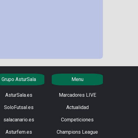
Grupo AsturSala
Menu
AsturSala.es
Marcadores LIVE
SoloFutsal.es
Actualidad
salacanario.es
Competiciones
Asturfem.es
Champions League