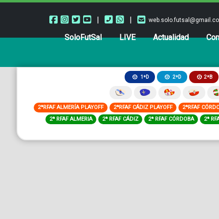
|
|
web.solo.futsal@gmail.c
SoloFutSal
LIVE
Actualidad
Com
2ªB
1ªD
2ªD
2ªRFAF ALMERÍA PLAYOFF
2ªRFAF CÁDIZ PLAYOFF
2ªRFAF CÓRD
2ª RFAF ALMERIA
2ª RFAF CÁDIZ
2ª RFAF CÓRDOBA
2ª RF