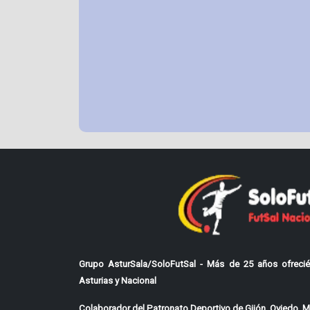
Grupo AsturSala/SoloFutSal - Más de 25 años ofrecié
Asturias y Nacional
Colaborador del Patronato Deportivo de Gijón, Oviedo, Mi