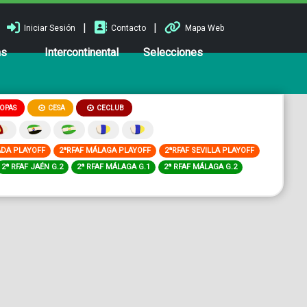
|
|
Iniciar Sesión
Contacto
Mapa Web
ns
Intercontinental
Selecciones
OPAS
CESA
CECLUB
ADA PLAYOFF
2ªRFAF MÁLAGA PLAYOFF
2ªRFAF SEVILLA PLAYOFF
2ª RFAF JAÉN G.2
2ª RFAF MÁLAGA G.1
2ª RFAF MÁLAGA G.2