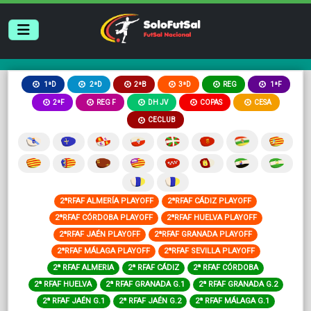
2ªB
3ªD
REG
1ªD
2ªD
1ªF
2ªF
REG F
DH JV
COPAS
CESA
CECLUB
2ªRFAF ALMERÍA PLAYOFF
2ªRFAF CÁDIZ PLAYOFF
2ªRFAF CÓRDOBA PLAYOFF
2ªRFAF HUELVA PLAYOFF
2ªRFAF JAÉN PLAYOFF
2ªRFAF GRANADA PLAYOFF
2ªRFAF MÁLAGA PLAYOFF
2ªRFAF SEVILLA PLAYOFF
2ª RFAF ALMERIA
2ª RFAF CÁDIZ
2ª RFAF CÓRDOBA
2ª RFAF HUELVA
2ª RFAF GRANADA G.1
2ª RFAF GRANADA G.2
2ª RFAF JAÉN G.1
2ª RFAF JAÉN G.2
2ª RFAF MÁLAGA G.1