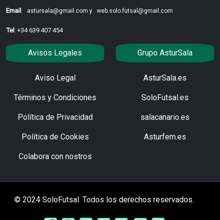
Email
:
astursala@gmail.com y
web.solo.futsal@gmail.com
Tel
: +34 639 407 454
Avisos Legales
Grupo AsturSala
Aviso Legal
AsturSala.es
Términos y Condiciones
SoloFutsal.es
Política de Privacidad
salacanario.es
Política de Cookies
Asturfem.es
Colabora con nostros
© 2024 SoloFutsal. Todos los derechos reservados.