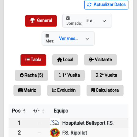
Actualizar Datos
General
Jornada:
Mes:
Tabla
Local
Visitante
Racha (5)
1ª Vuelta
2ª Vuelta
Matriz
Evolución
Calculadora
Pos
+/-
Equipo
1
Hospitalet Bellsport F.S.
2
F.S. Ripollet