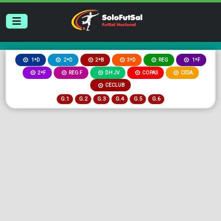
2ªB
3ªD
REG
1ªD
2ªD
1ªF
2ªF
REG F
DH JV
COPAS
CESA
CECLUB
G.1
G.2
G.3
G.4
G.5
G.6