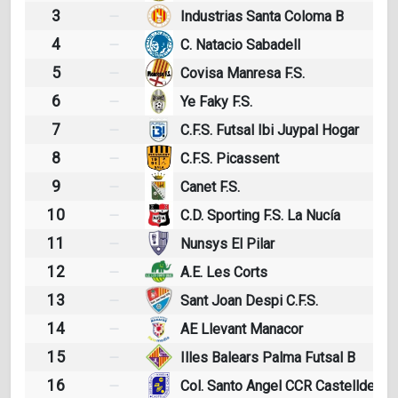
3
Industrias Santa Coloma B
4
C. Natacio Sabadell
5
Covisa Manresa F.S.
6
Ye Faky F.S.
7
C.F.S. Futsal Ibi Juypal Hogar
8
C.F.S. Picassent
9
Canet F.S.
10
C.D. Sporting F.S. La Nucía
11
Nunsys El Pilar
12
A.E. Les Corts
13
Sant Joan Despi C.F.S.
14
AE Llevant Manacor
15
Illes Balears Palma Futsal B
16
Col. Santo Angel CCR Castelldefel