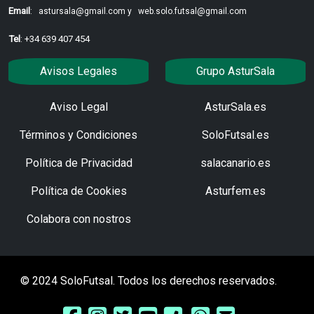
Email
:
astursala@gmail.com y
web.solo.futsal@gmail.com
Tel
: +34 639 407 454
Avisos Legales
Grupo AsturSala
Aviso Legal
AsturSala.es
Términos y Condiciones
SoloFutsal.es
Política de Privacidad
salacanario.es
Política de Cookies
Asturfem.es
Colabora con nostros
© 2024 SoloFutsal. Todos los derechos reservados.