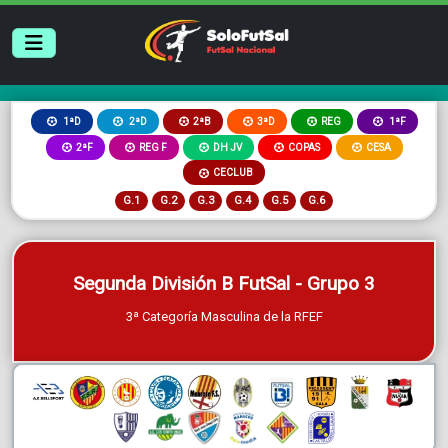
2ªB
3ªD
REG
1ªD
2ªD
1ªF
2ªF
REG F
DH JV
COPAS
CESA
CECLUB
G.1
G.2
G.3
G.4
G.5
G.6
Segunda División B FutSal - Grupo 3
3ª Categoría Masculina de la RFEF