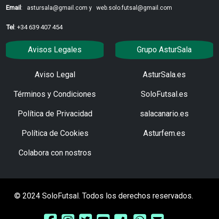
Email
:
astursala@gmail.com y
web.solo.futsal@gmail.com
Tel
: +34 639 407 454
Avisos Legales
Grupo AsturSala
Aviso Legal
AsturSala.es
Términos y Condiciones
SoloFutsal.es
Política de Privacidad
salacanario.es
Política de Cookies
Asturfem.es
Colabora con nostros
© 2024 SoloFutsal. Todos los derechos reservados.