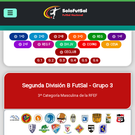
2ªB
3ªD
REG
1ªD
2ªD
1ªF
2ªF
REG F
DH JV
COPAS
CESA
CECLUB
G.1
G.2
G.3
G.4
G.5
G.6
Segunda División B FutSal - Grupo 3
3ª Categoría Masculina de la RFEF