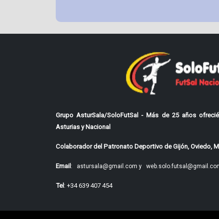
Grupo AsturSala/SoloFutSal - Más de 25 años ofrecié
Asturias y Nacional
Colaborador del Patronato Deportivo de Gijón, Oviedo, Mi
Email
:
astursala@gmail.com y
web.solo.futsal@gmail.co
Tel
: +34 639 407 454