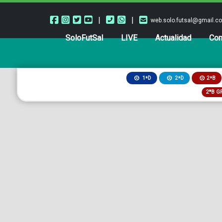
|
|
web.solo.futsal@gmail.c
SoloFutSal
LIVE
Actualidad
Com
2ªB
1ªD
2ªD
2ªB G