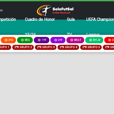
om
petición
Cuadro de Honor
Guía
UEFA Champio
25/26
TV
League
3ªD
REG
2ªF
REG F
DH JV
C
1ªF
RUPO 1
2ªB GRUPO 2
2ªB GRUPO 3
2ªB GRUPO 4
2ªB GRUPO 5
2ªB G