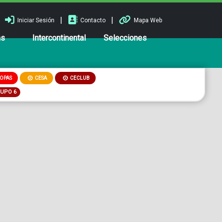
|
|
Iniciar Sesión
Contacto
Mapa Web
ns
Intercontinental
Selecciones
OPAS
CESA
CECLUB
RUPO 6