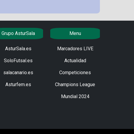
Grupo AsturSala
Menu
AsturSala.es
Marcadores LIVE
SoloFutsal.es
Actualidad
salacanario.es
Competiciones
Asturfem.es
Champions League
Mundial 2024