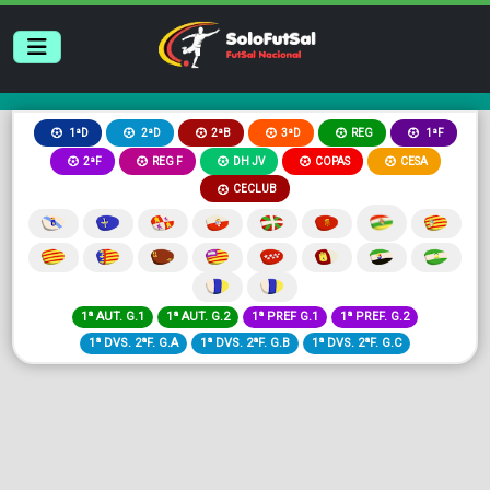
2ªB
3ªD
REG
1ªD
2ªD
1ªF
2ªF
REG F
DH JV
COPAS
CESA
CECLUB
1ª AUT. G.1
1ª AUT. G.2
1ª PREF G.1
1ª PREF. G.2
1ª DVS. 2ªF. G.A
1ª DVS. 2ªF. G.B
1ª DVS. 2ªF. G.C