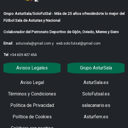
Grupo AsturSala/SoloFutSal - Más de 25 años ofreciéndote lo mejor del
Fútbol Sala de Asturias y Nacional
Colaborador del Patronato Deportivo de Gijón, Oviedo, Mieres y Siero
Email
:
astursala@gmail.com y
web.solo.futsal@gmail.com
Tel
: +34 639 407 454
Avisos Legales
Grupo AsturSala
Aviso Legal
AsturSala.es
Términos y Condiciones
SoloFutsal.es
Política de Privacidad
salacanario.es
Política de Cookies
Asturfem.es