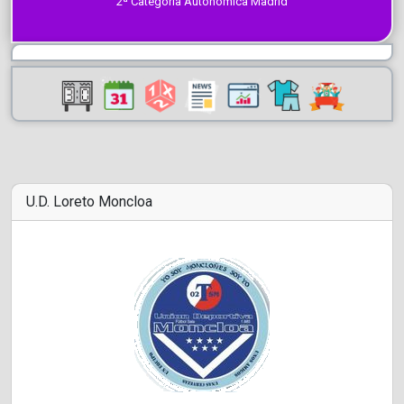
2ª Categoría Autonómica Madrid
U.D. Loreto Moncloa