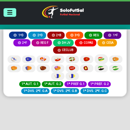
2ªB
3ªD
REG
1ªD
2ªD
1ªF
2ªF
REG F
DH JV
COPAS
CESA
CECLUB
1ª AUT. G.1
1ª AUT. G.2
1ª PREF G.1
1ª PREF. G.2
1ª DVS. 2ªF. G.A
1ª DVS. 2ªF. G.B
1ª DVS. 2ªF. G.C