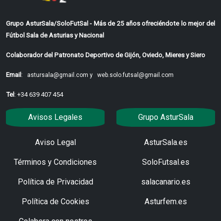
Grupo AsturSala/SoloFutSal - Más de 25 años ofreciéndote lo mejor del
Fútbol Sala de Asturias y Nacional
Colaborador del Patronato Deportivo de Gijón, Oviedo, Mieres y Siero
Email
:
astursala@gmail.com y
web.solo.futsal@gmail.com
Tel
: +34 639 407 454
Avisos Legales
Grupo AsturSala
Aviso Legal
AsturSala.es
Términos y Condiciones
SoloFutsal.es
Política de Privacidad
salacanario.es
Política de Cookies
Asturfem.es