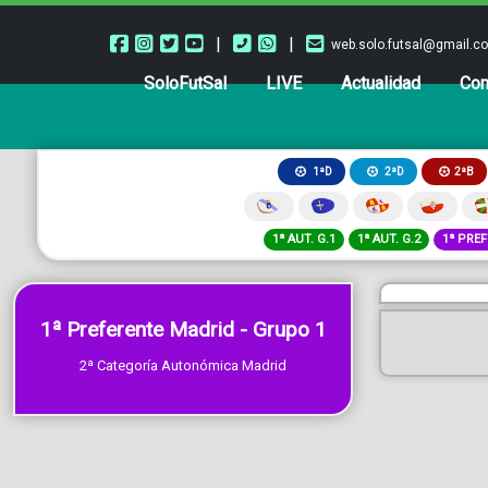
|
|
web.solo.futsal@gmail.c
SoloFutSal
LIVE
Actualidad
Com
2ªB
1ªD
2ªD
1ª AUT. G.1
1ª AUT. G.2
1ª PREF
1ª Preferente Madrid - Grupo 1
2ª Categoría Autonómica Madrid