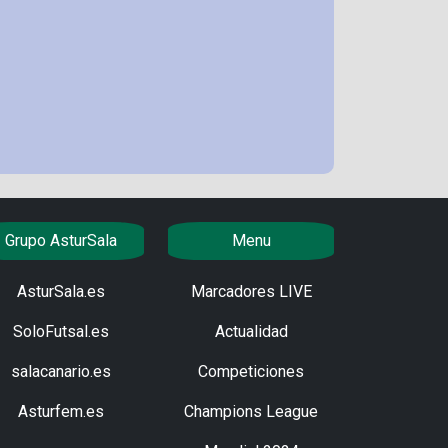
Grupo AsturSala
Menu
AsturSala.es
Marcadores LIVE
SoloFutsal.es
Actualidad
salacanario.es
Competiciones
Asturfem.es
Champions League