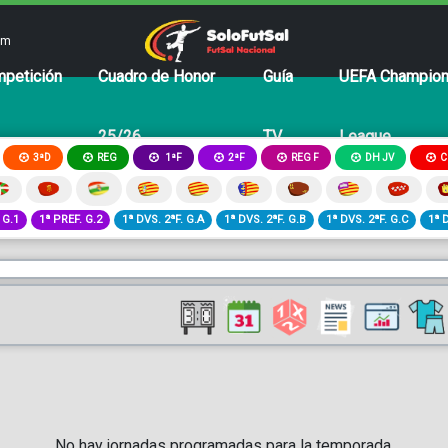
om
petición
Cuadro de Honor
Guía
UEFA Champio
25/26
TV
League
3ªD
REG
2ªF
REG F
DH JV
C
1ªF
 G.1
1ª PREF. G.2
1ª DVS. 2ªF. G.A
1ª DVS. 2ªF. G.B
1ª DVS. 2ªF. G.C
1ª 
No hay jornadas programadas para la temporada.