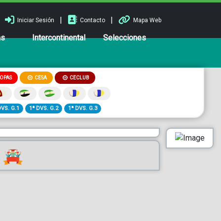
|
|
Iniciar Sesión
Contacto
Mapa Web
ns
Intercontinental
Selecciones
OPAS
CESA
CECLUB
DVS. G.1
1ª DVS. G.2
1ª DVS. G.3