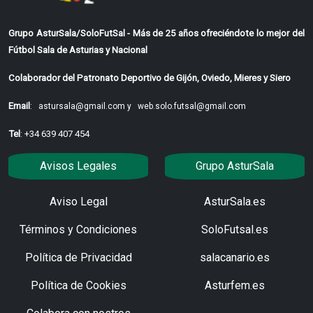
Grupo AsturSala/SoloFutSal - Más de 25 años ofreciéndote lo mejor del
Fútbol Sala de Asturias y Nacional
Colaborador del Patronato Deportivo de Gijón, Oviedo, Mieres y Siero
Email
:
astursala@gmail.com y
web.solo.futsal@gmail.com
Tel
: +34 639 407 454
Avisos Legales
Grupo AsturSala
Aviso Legal
AsturSala.es
Términos y Condiciones
SoloFutsal.es
Política de Privacidad
salacanario.es
Política de Cookies
Asturfem.es