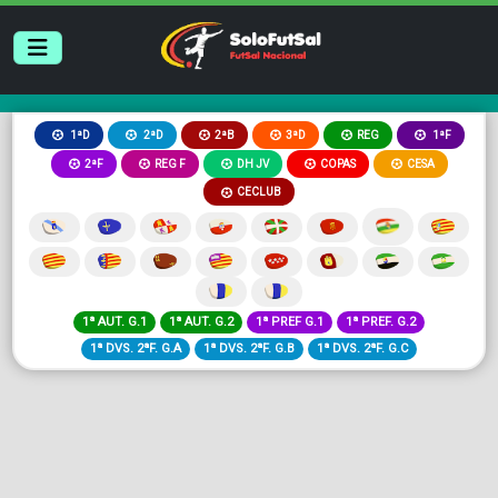
2ªB
3ªD
REG
1ªD
2ªD
1ªF
2ªF
REG F
DH JV
COPAS
CESA
CECLUB
1ª AUT. G.1
1ª AUT. G.2
1ª PREF G.1
1ª PREF. G.2
1ª DVS. 2ªF. G.A
1ª DVS. 2ªF. G.B
1ª DVS. 2ªF. G.C