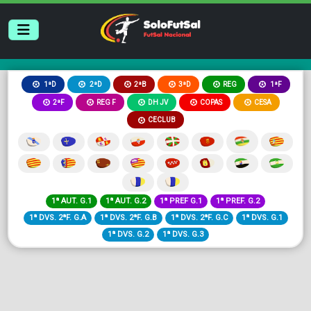
2ªB
3ªD
REG
1ªD
2ªD
1ªF
2ªF
REG F
DH JV
COPAS
CESA
CECLUB
1ª AUT. G.1
1ª AUT. G.2
1ª PREF G.1
1ª PREF. G.2
1ª DVS. 2ªF. G.A
1ª DVS. 2ªF. G.B
1ª DVS. 2ªF. G.C
1ª DVS. G.1
1ª DVS. G.2
1ª DVS. G.3