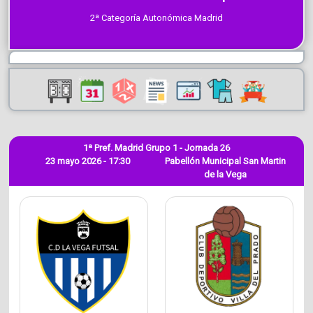
2ª Categoría Autonómica Madrid
1ª Pref. Madrid Grupo 1 - Jornada 26
23 mayo 2026 - 17:30
Pabellón Municipal San Martin
de la Vega