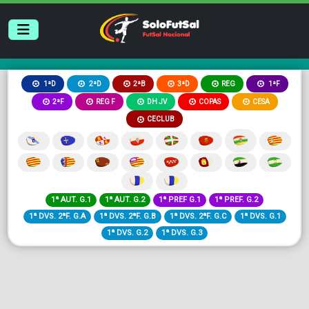
2ªB
3ªD
REG
1ªD
2ªD
1ªF
2ªF
REG F
DH JV
COPAS
CESA
CECLUB
1ª AUT. G.1
1ª AUT. G.2
1ª PREF G.1
1ª PREF. G.2
1ª DVS. 2ªF. G.A
1ª DVS. 2ªF. G.B
1ª DVS. 2ªF. G.C
1ª DVS. G.1
1ª DVS. G.2
1ª DVS. G.3