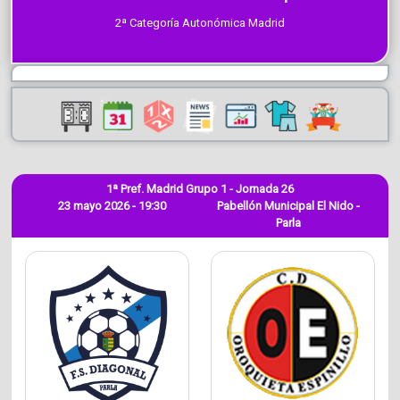
2ª Categoría Autonómica Madrid
1ª Pref. Madrid Grupo 1 - Jornada 26
23 mayo 2026 - 19:30
Pabellón Municipal El Nido -
Parla