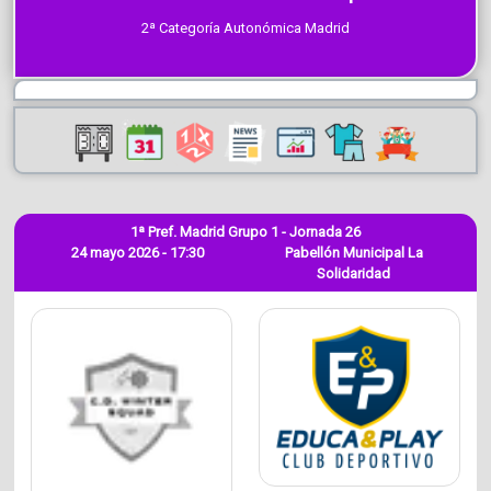
2ª Categoría Autonómica Madrid
1ª Pref. Madrid Grupo 1 - Jornada 26
24 mayo 2026 - 17:30
Pabellón Municipal La
Solidaridad