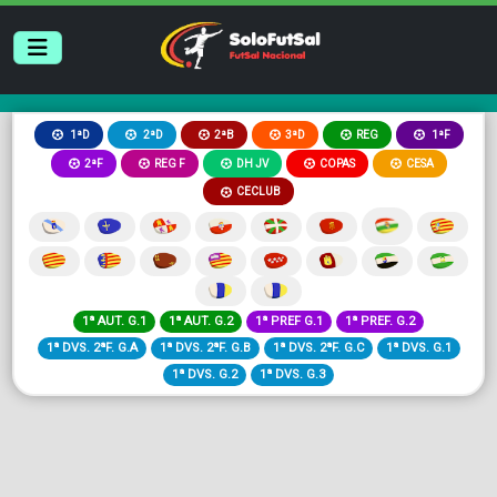
2ªB
3ªD
REG
1ªD
2ªD
1ªF
2ªF
REG F
DH JV
COPAS
CESA
CECLUB
1ª AUT. G.1
1ª AUT. G.2
1ª PREF G.1
1ª PREF. G.2
1ª DVS. 2ªF. G.A
1ª DVS. 2ªF. G.B
1ª DVS. 2ªF. G.C
1ª DVS. G.1
1ª DVS. G.2
1ª DVS. G.3