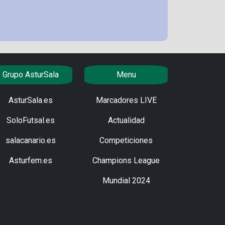
Grupo AsturSala
Menu
AsturSala.es
Marcadores LIVE
SoloFutsal.es
Actualidad
salacanario.es
Competiciones
Asturfem.es
Champions League
Mundial 2024