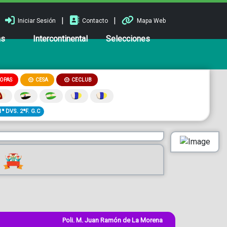
|
|
Iniciar Sesión
Contacto
Mapa Web
ns
Intercontinental
Selecciones
OPAS
CESA
CECLUB
1ª DVS. 2ªF. G.C
Poli. M. Juan Ramón de La Morena