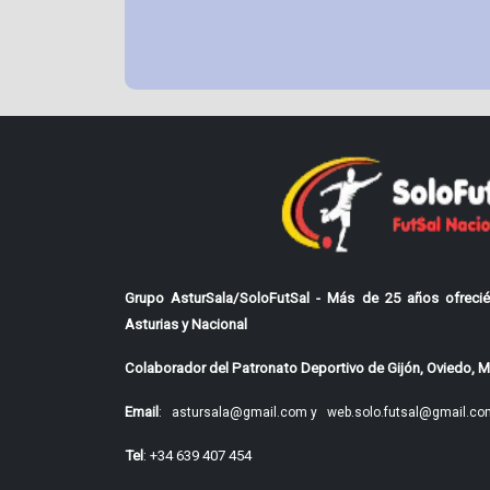
Grupo AsturSala/SoloFutSal - Más de 25 años ofrecié
Asturias y Nacional
Colaborador del Patronato Deportivo de Gijón, Oviedo, Mi
Email
:
astursala@gmail.com y
web.solo.futsal@gmail.co
Tel
: +34 639 407 454