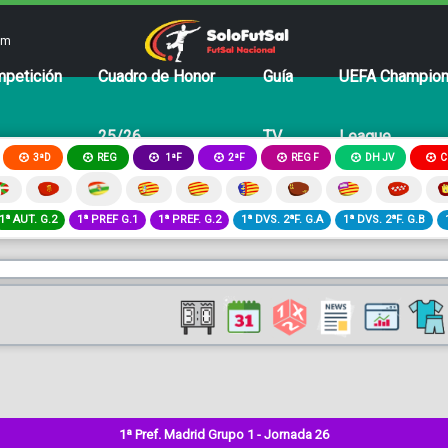
om
petición
Cuadro de Honor
Guía
UEFA Champio
25/26
TV
League
3ªD
REG
2ªF
REG F
DH JV
C
1ªF
1ª AUT. G.2
1ª PREF G.1
1ª PREF. G.2
1ª DVS. 2ªF. G.A
1ª DVS. 2ªF. G.B
1ª Pref. Madrid Grupo 1 - Jornada 26