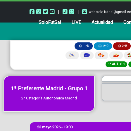
|
|
web.solo.futsal@gmail.c
SoloFutSal
LIVE
Actualidad
Com
2ªB
1ªD
2ªD
1ª AUT. G.1
1ª Preferente Madrid - Grupo 1
2ª Categoría Autonómica Madrid
23 mayo 2026 - 19:00