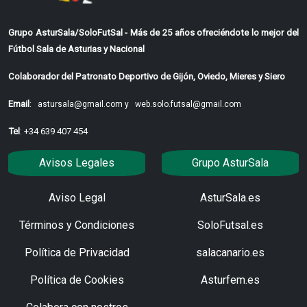
Grupo AsturSala/SoloFutSal - Más de 25 años ofreciéndote lo mejor del
Fútbol Sala de Asturias y Nacional
Colaborador del Patronato Deportivo de Gijón, Oviedo, Mieres y Siero
Email
:
astursala@gmail.com y
web.solo.futsal@gmail.com
Tel
: +34 639 407 454
Avisos Legales
Grupo AsturSala
Aviso Legal
AsturSala.es
Términos y Condiciones
SoloFutsal.es
Política de Privacidad
salacanario.es
Política de Cookies
Asturfem.es