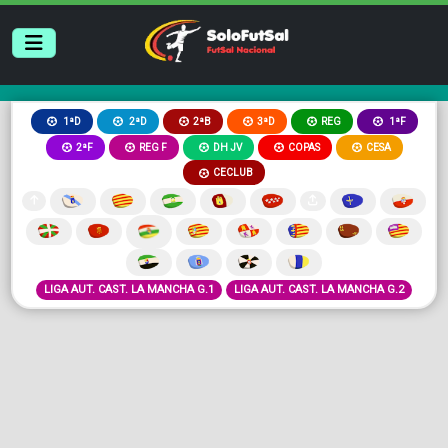
2ªB
3ªD
REG
1ªD
2ªD
1ªF
2ªF
REG F
DH JV
COPAS
CESA
CECLUB
LIGA AUT. CAST. LA MANCHA G.1
LIGA AUT. CAST. LA MANCHA G.2