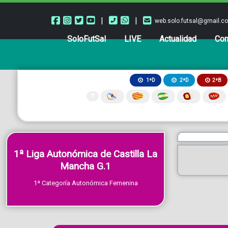
|
|
web.solo.futsal@gmail.c
SoloFutSal
LIVE
Actualidad
Com
2ªB
1ªD
2ªD
1ª Liga Autonómica de Castilla La
Mancha G.1
1ª Categoría Autonómica Femenina