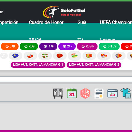
om
petición
Cuadro de Honor
Guía
UEFA Champio
25/26
TV
League
3ªD
REG
2ªF
REG F
DH JV
C
1ªF
LIGA AUT. CAST. LA MANCHA G.1
LIGA AUT. CAST. LA MANCHA G.2