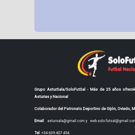
Grupo AsturSala/SoloFutSal - Más de 25 años ofrecié
Asturias y Nacional
Colaborador del Patronato Deportivo de Gijón, Oviedo, Mi
Email
:
astursala@gmail.com y
web.solo.futsal@gmail.co
Tel
: +34 639 407 454