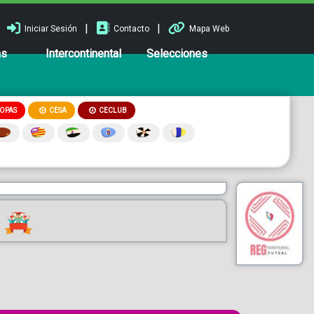
|
|
Iniciar Sesión
Contacto
Mapa Web
ns
Intercontinental
Selecciones
OPAS
CESA
CECLUB