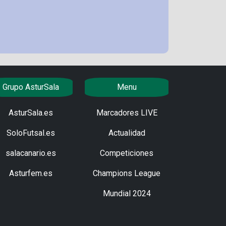
Grupo AsturSala
Menu
AsturSala.es
Marcadores LIVE
SoloFutsal.es
Actualidad
salacanario.es
Competiciones
Asturfem.es
Champions League
Mundial 2024