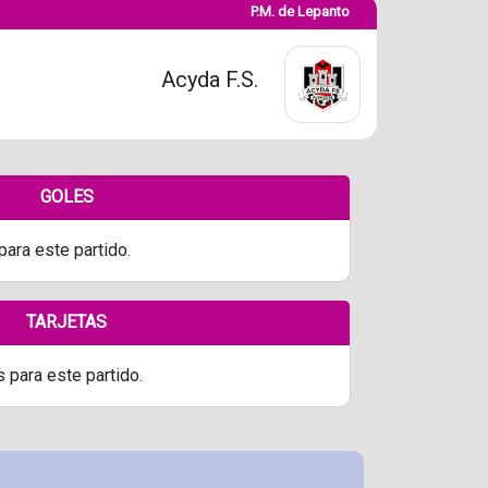
P.M. de Lepanto
Acyda F.S.
GOLES
para este partido.
TARJETAS
s para este partido.