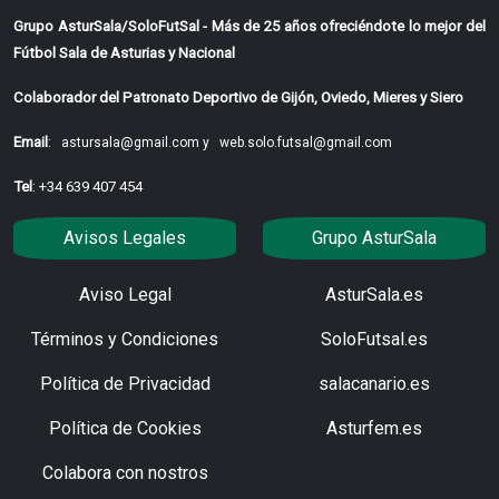
Grupo AsturSala/SoloFutSal - Más de 25 años ofreciéndote lo mejor del
Fútbol Sala de Asturias y Nacional
Colaborador del Patronato Deportivo de Gijón, Oviedo, Mieres y Siero
Email
:
astursala@gmail.com y
web.solo.futsal@gmail.com
Tel
: +34 639 407 454
Avisos Legales
Grupo AsturSala
Aviso Legal
AsturSala.es
Términos y Condiciones
SoloFutsal.es
Política de Privacidad
salacanario.es
Política de Cookies
Asturfem.es
Colabora con nostros