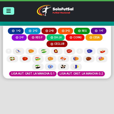
2ªB
3ªD
REG
1ªD
2ªD
1ªF
2ªF
REG F
DH JV
COPAS
CESA
CECLUB
LIGA AUT. CAST. LA MANCHA G.1
LIGA AUT. CAST. LA MANCHA G.2