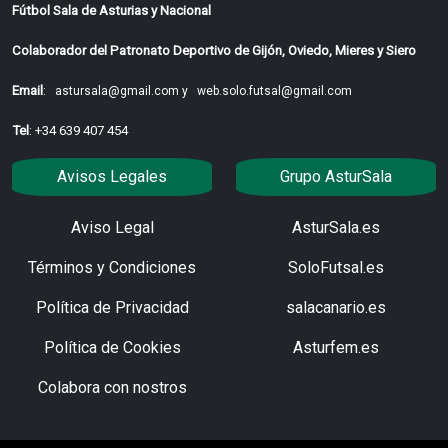
Fútbol Sala de Asturias y Nacional
Colaborador del Patronato Deportivo de Gijón, Oviedo, Mieres y Siero
Email
:
astursala@gmail.com y
web.solo.futsal@gmail.com
Tel
: +34 639 407 454
Avisos Legales
Grupo AsturSala
Aviso Legal
AsturSala.es
Términos y Condiciones
SoloFutsal.es
Política de Privacidad
salacanario.es
Política de Cookies
Asturfem.es
Colabora con nostros