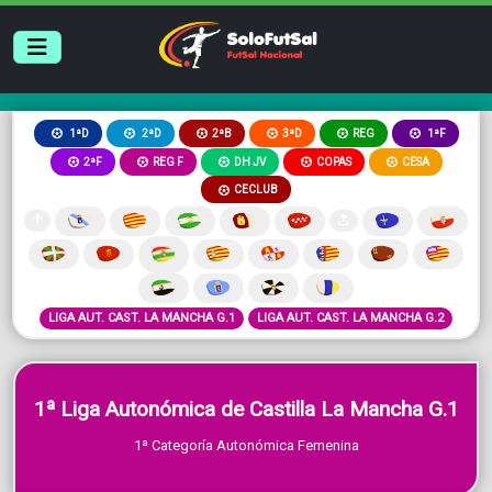
2ªB
3ªD
REG
1ªD
2ªD
1ªF
2ªF
REG F
DH JV
COPAS
CESA
CECLUB
LIGA AUT. CAST. LA MANCHA G.1
LIGA AUT. CAST. LA MANCHA G.2
1ª Liga Autonómica de Castilla La Mancha G.1
1ª Categoría Autonómica Femenina