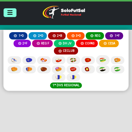
2ªB
3ªD
REG
1ªD
2ªD
1ªF
2ªF
REG F
DH JV
COPAS
CESA
CECLUB
1ª DVS REGIONAL