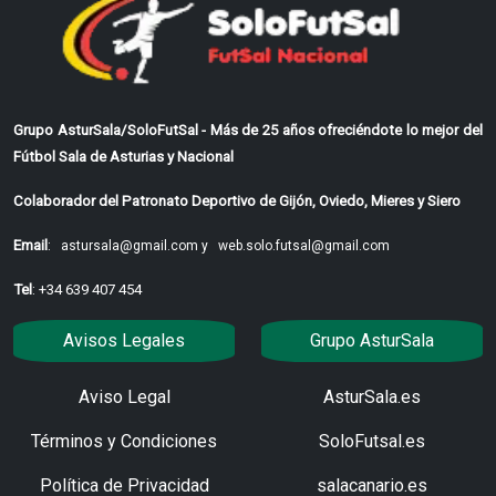
Grupo AsturSala/SoloFutSal - Más de 25 años ofreciéndote lo mejor del
Fútbol Sala de Asturias y Nacional
Colaborador del Patronato Deportivo de Gijón, Oviedo, Mieres y Siero
Email
:
astursala@gmail.com y
web.solo.futsal@gmail.com
Tel
: +34 639 407 454
Avisos Legales
Grupo AsturSala
Aviso Legal
AsturSala.es
Términos y Condiciones
SoloFutsal.es
Política de Privacidad
salacanario.es