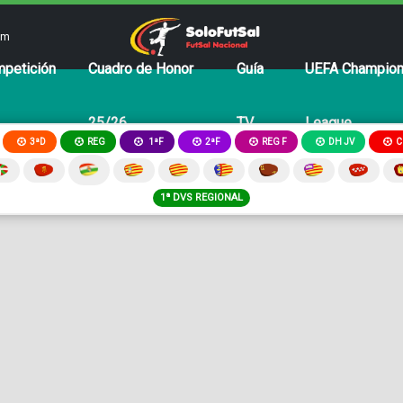
om
petición
Cuadro de Honor
Guía
UEFA Champio
25/26
TV
League
3ªD
REG
2ªF
REG F
DH JV
C
1ªF
1ª DVS REGIONAL