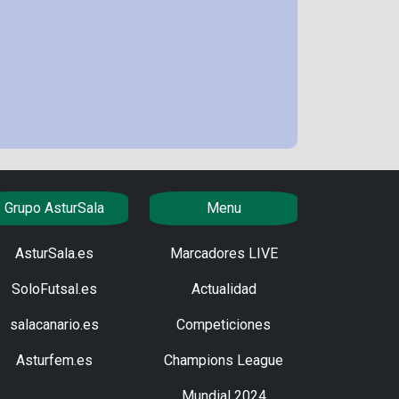
Grupo AsturSala
Menu
AsturSala.es
Marcadores LIVE
SoloFutsal.es
Actualidad
salacanario.es
Competiciones
Asturfem.es
Champions League
Mundial 2024