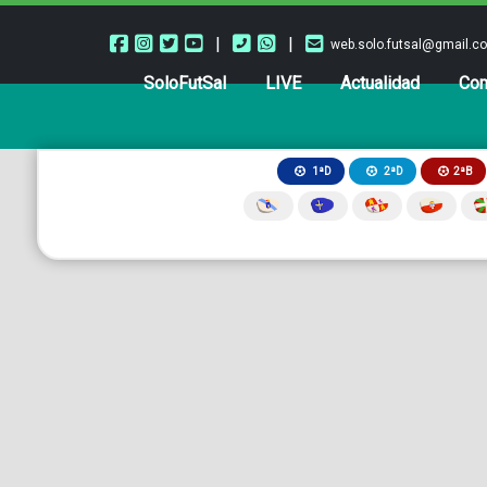
|
|
web.solo.futsal@gmail.c
SoloFutSal
LIVE
Actualidad
Com
2ªB
1ªD
2ªD