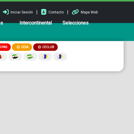
|
|
Iniciar Sesión
Contacto
Mapa Web
ns
Intercontinental
Selecciones
OPAS
CESA
CECLUB