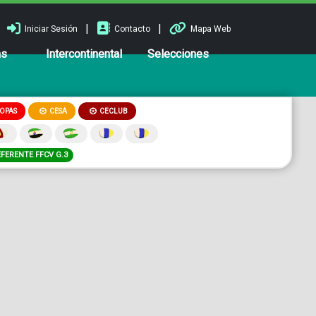
|
|
Iniciar Sesión
Contacto
Mapa Web
ns
Intercontinental
Selecciones
OPAS
CESA
CECLUB
EFERENTE FFCV G.3