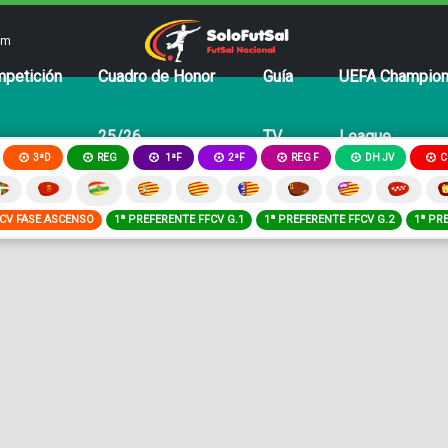
om
petición
Cuadro de Honor
Guía
UEFA Champio
25/26
TV
League
3ªD
REG
2ªF
REG F
DH JV
C
1ªF
FCV FASE ASCENSO
1ª PREFERENTE FFCV G.1
1ª PREFERENTE FFCV G.2
1ª PR