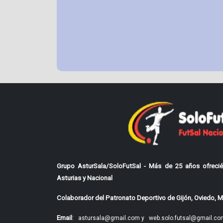
Grupo AsturSala/SoloFutSal - Más de 25 años ofrecié
Asturias y Nacional
Colaborador del Patronato Deportivo de Gijón, Oviedo, Mi
Email
:
astursala@gmail.com y
web.solo.futsal@gmail.co