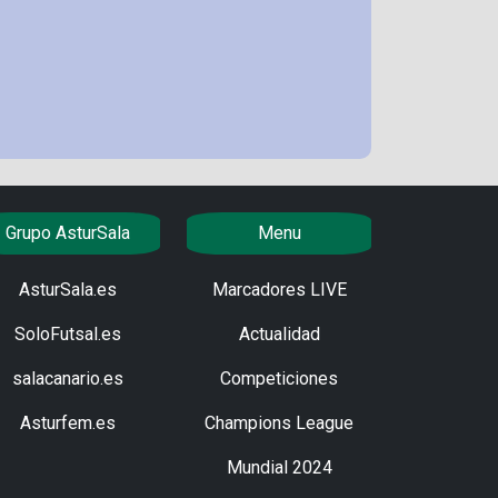
Grupo AsturSala
Menu
AsturSala.es
Marcadores LIVE
SoloFutsal.es
Actualidad
salacanario.es
Competiciones
Asturfem.es
Champions League
Mundial 2024