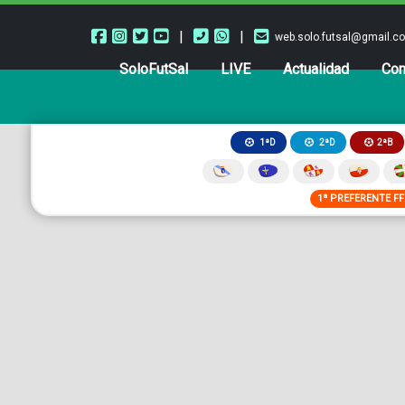
|
|
web.solo.futsal@gmail.c
SoloFutSal
LIVE
Actualidad
Com
2ªB
1ªD
2ªD
1ª PREFERENTE F