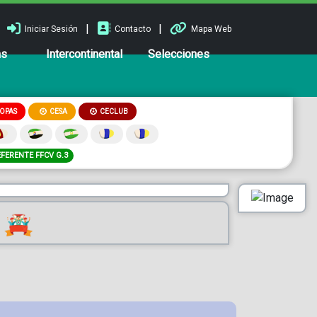
|
|
Iniciar Sesión
Contacto
Mapa Web
ns
Intercontinental
Selecciones
OPAS
CESA
CECLUB
EFERENTE FFCV G.3