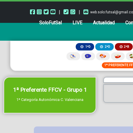
|
|
web.solo.futsal@gmail.c
SoloFutSal
LIVE
Actualidad
Com
2ªB
1ªD
2ªD
1ª PREFERENTE F
1ª Preferente FFCV - Grupo 1
1ª Categoría Autonómica C. Valenciana