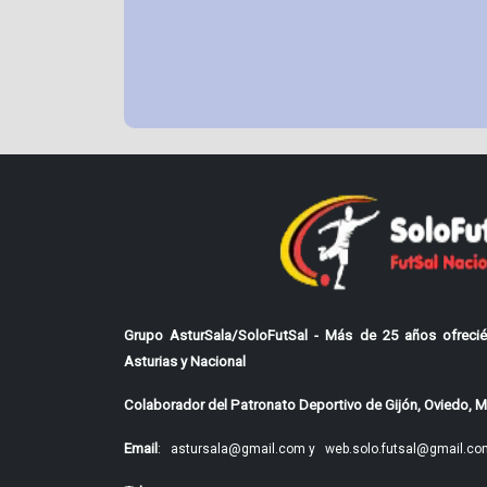
Grupo AsturSala/SoloFutSal - Más de 25 años ofrecié
Asturias y Nacional
Colaborador del Patronato Deportivo de Gijón, Oviedo, Mi
Email
:
astursala@gmail.com y
web.solo.futsal@gmail.co