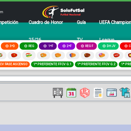
om
petición
Cuadro de Honor
Guía
UEFA Champio
25/26
TV
League
3ªD
REG
2ªF
REG F
DH JV
C
1ªF
FCV FASE ASCENSO
1ª PREFERENTE FFCV G.1
1ª PREFERENTE FFCV G.2
1ª PR