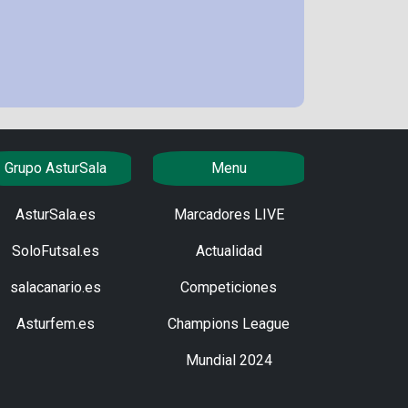
Grupo AsturSala
Menu
AsturSala.es
Marcadores LIVE
SoloFutsal.es
Actualidad
salacanario.es
Competiciones
Asturfem.es
Champions League
Mundial 2024