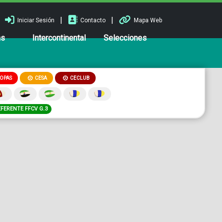
|
|
Iniciar Sesión
Contacto
Mapa Web
ns
Intercontinental
Selecciones
OPAS
CESA
CECLUB
EFERENTE FFCV G.3