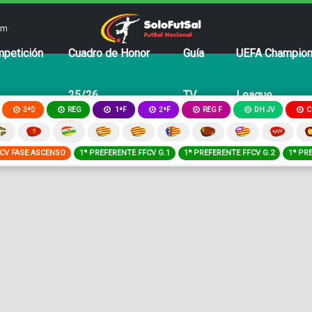
om
petición
Cuadro de Honor
Guía
UEFA Champio
25/26
TV
League
3ªD
REG
2ªF
REG F
DH JV
C
1ªF
FCV FASE ASCENSO
1ª PREFERENTE FFCV G.1
1ª PREFERENTE FFCV G.2
1ª PR