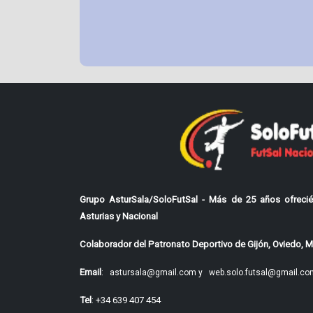
Grupo AsturSala/SoloFutSal - Más de 25 años ofrecié
Asturias y Nacional
Colaborador del Patronato Deportivo de Gijón, Oviedo, Mi
Email
:
astursala@gmail.com y
web.solo.futsal@gmail.co
Tel
: +34 639 407 454