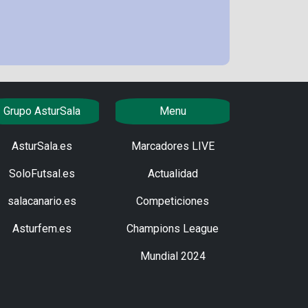
Grupo AsturSala
Menu
AsturSala.es
Marcadores LIVE
SoloFutsal.es
Actualidad
salacanario.es
Competiciones
Asturfem.es
Champions League
Mundial 2024