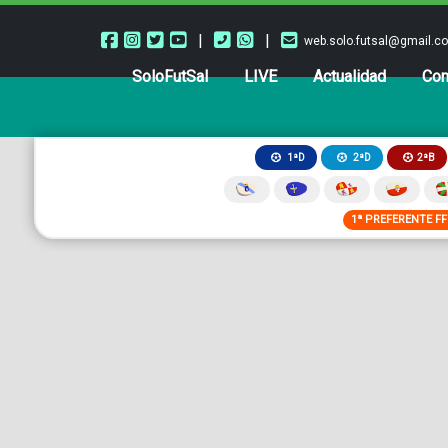
|
|
web.solo.futsal@gmail.c
SoloFutSal
LIVE
Actualidad
Com
2ªB
1ªD
2ªD
1ª PREFERENTE F