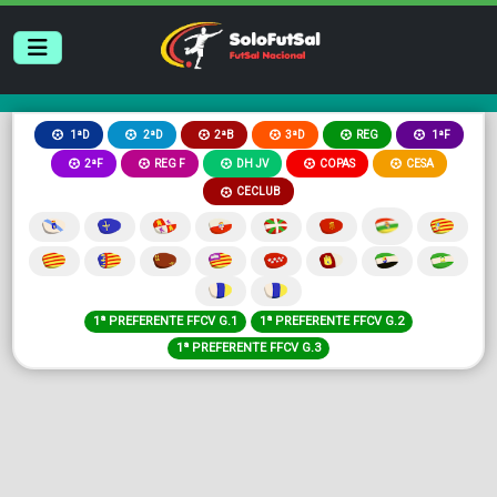
2ªB
3ªD
REG
1ªD
2ªD
1ªF
2ªF
REG F
DH JV
COPAS
CESA
CECLUB
1ª PREFERENTE FFCV G.1
1ª PREFERENTE FFCV G.2
1ª PREFERENTE FFCV G.3