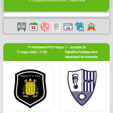
1ª Categoría Autonómica C. Valenciana
1ª Preferente FFCV Grupo 1 - Jornada 26
17 mayo 2026 - 17:00
Pabellón Polideportivo
Municipal de Navarrés