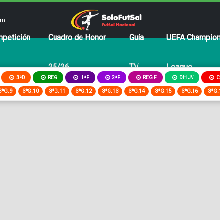
om
petición
Cuadro de Honor
Guía
UEFA Champio
25/26
TV
League
3ªD
REG
2ªF
REG F
DH JV
C
1ªF
3ªG.9
3ªG.10
3ªG.11
3ªG.12
3ªG.13
3ªG.14
3ªG.15
3ªG.16
3ªG.