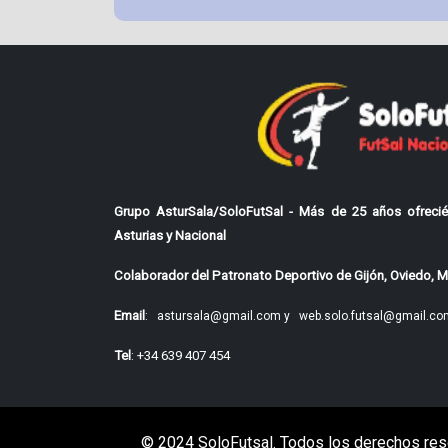
Grupo AsturSala/SoloFutSal - Más de 25 años ofrecié
Asturias y Nacional
Colaborador del Patronato Deportivo de Gijón, Oviedo, Mi
Email
:
astursala@gmail.com y
web.solo.futsal@gmail.co
Tel
: +34 639 407 454
© 2024 SoloFutsal. Todos los derechos res