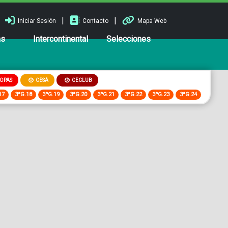
|
|
Iniciar Sesión
Contacto
Mapa Web
ns
Intercontinental
Selecciones
OPAS
CESA
CECLUB
17
3ªG.18
3ªG.19
3ªG.20
3ªG.21
3ªG.22
3ªG.23
3ªG.24