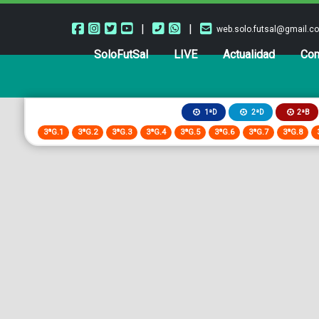
|
|
web.solo.futsal@gmail.c
SoloFutSal
LIVE
Actualidad
Com
2ªB
1ªD
2ªD
3ªG.1
3ªG.2
3ªG.3
3ªG.4
3ªG.5
3ªG.6
3ªG.7
3ªG.8