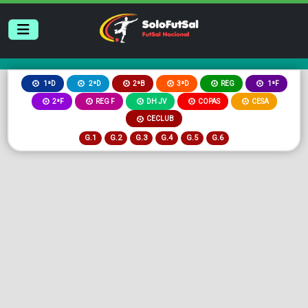
2ªB
3ªD
REG
1ªD
2ªD
1ªF
2ªF
REG F
DH JV
COPAS
CESA
CECLUB
G.1
G.2
G.3
G.4
G.5
G.6