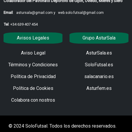
Colaborador del Patronato Deportivo de Gijón, Oviedo, Mieres y Siero
Email
:
astursala@gmail.com y
web.solo.futsal@gmail.com
Tel
: +34 639 407 454
Avisos Legales
Grupo AsturSala
Aviso Legal
AsturSala.es
Términos y Condiciones
SoloFutsal.es
Política de Privacidad
salacanario.es
Política de Cookies
Asturfem.es
Colabora con nostros
© 2024 SoloFutsal. Todos los derechos reservados.