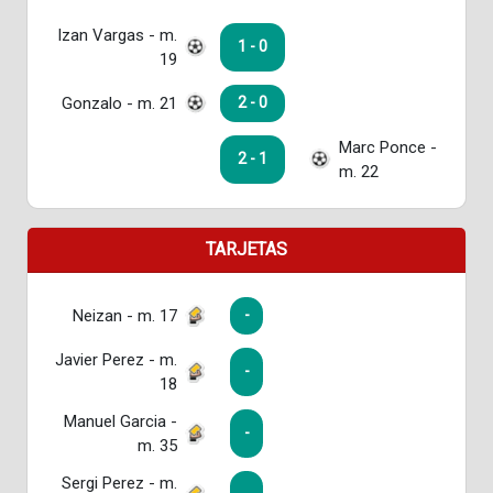
Izan Vargas - m.
1 - 0
19
Gonzalo - m. 21
2 - 0
Marc Ponce -
2 - 1
m. 22
TARJETAS
Neizan - m. 17
-
Javier Perez - m.
-
18
Manuel Garcia -
-
m. 35
Sergi Perez - m.