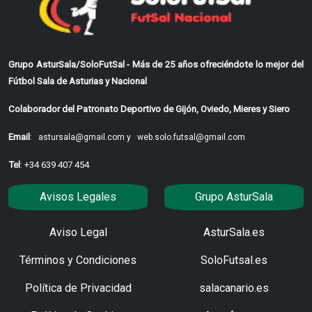
Grupo AsturSala/SoloFutSal - Más de 25 años ofreciéndote lo mejor del
Fútbol Sala de Asturias y Nacional
Colaborador del Patronato Deportivo de Gijón, Oviedo, Mieres y Siero
Email
:
astursala@gmail.com y
web.solo.futsal@gmail.com
Tel
: +34 639 407 454
Avisos Legales
Grupo AsturSala
Aviso Legal
AsturSala.es
Términos y Condiciones
SoloFutsal.es
Política de Privacidad
salacanario.es