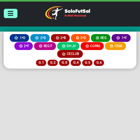
2ªB
3ªD
REG
1ªD
2ªD
1ªF
2ªF
REG F
DH JV
COPAS
CESA
CECLUB
G.1
G.2
G.3
G.4
G.5
G.6