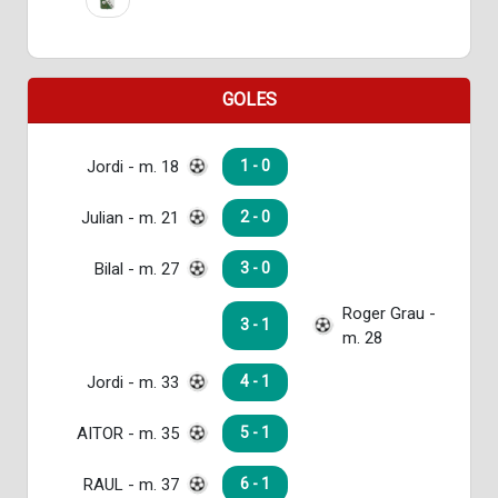
GOLES
Jordi - m. 18
1 - 0
Julian - m. 21
2 - 0
Bilal - m. 27
3 - 0
Roger Grau -
3 - 1
m. 28
Jordi - m. 33
4 - 1
AITOR - m. 35
5 - 1
RAUL - m. 37
6 - 1