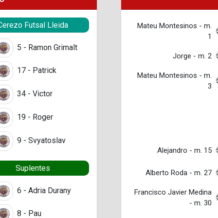
Cerezo Futsal Lleida
Mateu Montesinos - m.
1
5 - Ramon Grimalt
Jorge - m. 2
17 - Patrick
Mateu Montesinos - m.
3
34 - Victor
19 - Roger
9 - Svyatoslav
Alejandro - m. 15
Suplentes
Alberto Roda - m. 27
6 - Adria Durany
Francisco Javier Medina
- m. 30
8 - Pau