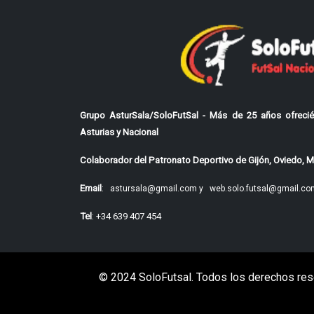
Grupo AsturSala/SoloFutSal - Más de 25 años ofrecié
Asturias y Nacional
Colaborador del Patronato Deportivo de Gijón, Oviedo, Mi
Email
:
astursala@gmail.com y
web.solo.futsal@gmail.co
Tel
: +34 639 407 454
© 2024 SoloFutsal. Todos los derechos res