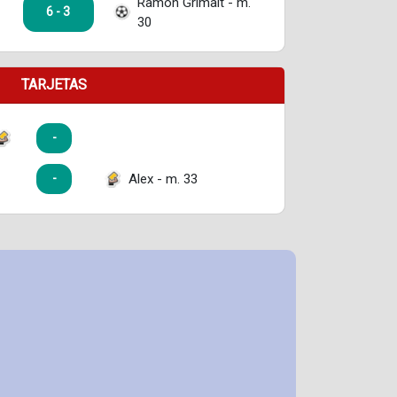
Ramon Grimalt - m.
6 - 3
30
TARJETAS
-
Alex - m. 33
-