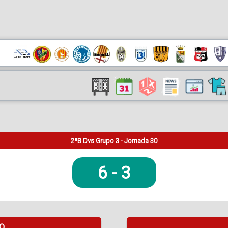
2ªB Dvs Grupo 3 - Jornada 30
6
-
3
DO