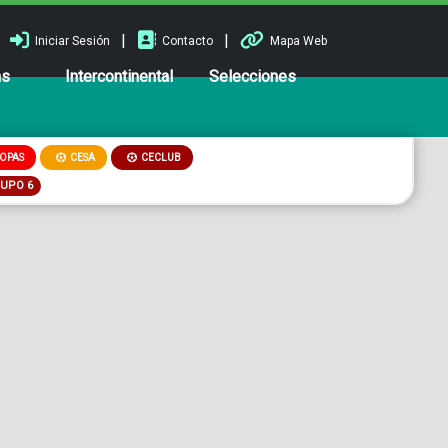
|
|
Iniciar Sesión
Contacto
Mapa Web
ns
Intercontinental
Selecciones
OPAS
CESA
CECLUB
RUPO 6