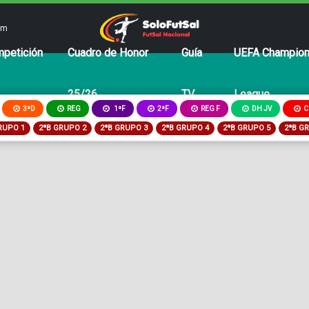
om
petición
Cuadro de Honor
Guía
UEFA Champio
25/26
TV
League
3ªD
REG
2ªF
REG F
DH JV
C
1ªF
RUPO 1
2ªB GRUPO 2
2ªB GRUPO 3
2ªB GRUPO 4
2ªB GRUPO 5
2ªB G