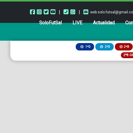
|
|
web.solo.futsal@gmail.c
SoloFutSal
LIVE
Actualidad
Com
2ªB
1ªD
2ªD
2ªB G