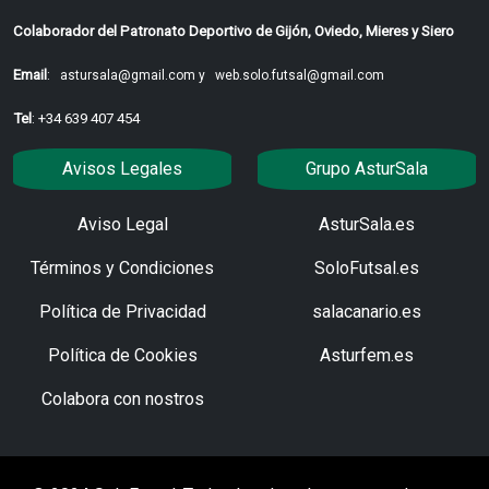
Colaborador del Patronato Deportivo de Gijón, Oviedo, Mieres y Siero
Email
:
astursala@gmail.com y
web.solo.futsal@gmail.com
Tel
: +34 639 407 454
Avisos Legales
Grupo AsturSala
Aviso Legal
AsturSala.es
Términos y Condiciones
SoloFutsal.es
Política de Privacidad
salacanario.es
Política de Cookies
Asturfem.es
Colabora con nostros