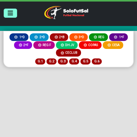
2ªB
3ªD
REG
1ªD
2ªD
1ªF
2ªF
REG F
DH JV
COPAS
CESA
CECLUB
G.1
G.2
G.3
G.4
G.5
G.6