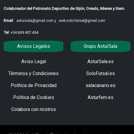
Colaborador del Patronato Deportivo de Gijón, Oviedo, Mieres y Siero
Email
:
astursala@gmail.com y
web.solo.futsal@gmail.com
Tel
: +34 639 407 454
Avisos Legales
Grupo AsturSala
Aviso Legal
AsturSala.es
Términos y Condiciones
SoloFutsal.es
Política de Privacidad
salacanario.es
Política de Cookies
Asturfem.es
Colabora con nostros