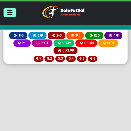
2ªB
3ªD
REG
1ªD
2ªD
1ªF
2ªF
REG F
DH JV
COPAS
CESA
CECLUB
G.1
G.2
G.3
G.4
G.5
G.6