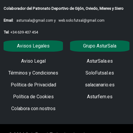
Colaborador del Patronato Deportivo de Gijón, Oviedo, Mieres y Siero
Email
:
astursala@gmail.com y
web.solo.futsal@gmail.com
Tel
: +34 639 407 454
Avisos Legales
Grupo AsturSala
Aviso Legal
AsturSala.es
Términos y Condiciones
SoloFutsal.es
Política de Privacidad
salacanario.es
Política de Cookies
Asturfem.es
Colabora con nostros