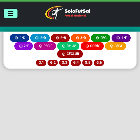
2ªB
3ªD
REG
1ªD
2ªD
1ªF
2ªF
REG F
DH JV
COPAS
CESA
CECLUB
G.1
G.2
G.3
G.4
G.5
G.6