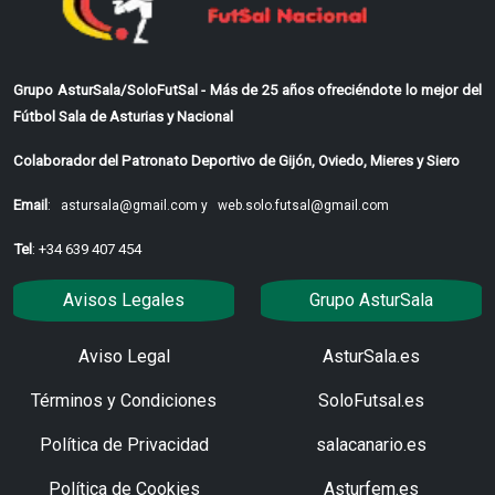
Grupo AsturSala/SoloFutSal - Más de 25 años ofreciéndote lo mejor del
Fútbol Sala de Asturias y Nacional
Colaborador del Patronato Deportivo de Gijón, Oviedo, Mieres y Siero
Email
:
astursala@gmail.com y
web.solo.futsal@gmail.com
Tel
: +34 639 407 454
Avisos Legales
Grupo AsturSala
Aviso Legal
AsturSala.es
Términos y Condiciones
SoloFutsal.es
Política de Privacidad
salacanario.es
Política de Cookies
Asturfem.es