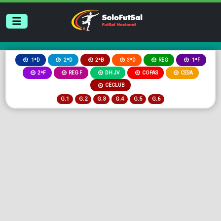
2ªB
3ªD
REG
1ªD
2ªD
1ªF
2ªF
REG F
DH JV
COPAS
CESA
CECLUB
G.1
G.2
G.3
G.4
G.5
G.6