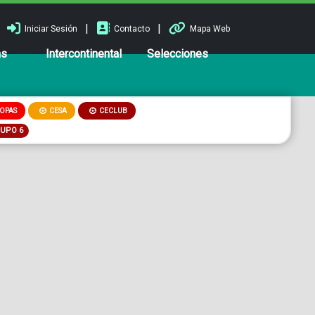
|
|
Iniciar Sesión
Contacto
Mapa Web
ns
Intercontinental
Selecciones
OPAS
CESA
CECLUB
RUPO 6