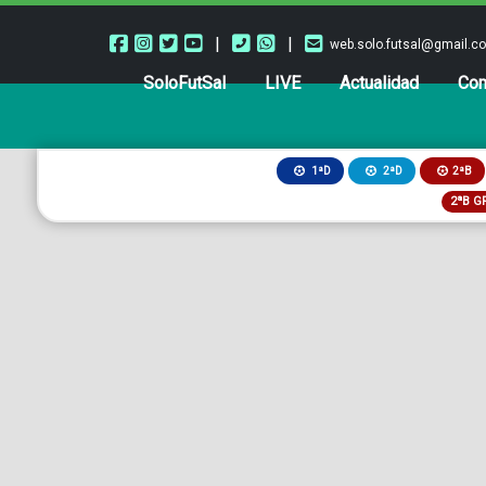
|
|
web.solo.futsal@gmail.c
SoloFutSal
LIVE
Actualidad
Com
2ªB
1ªD
2ªD
2ªB G