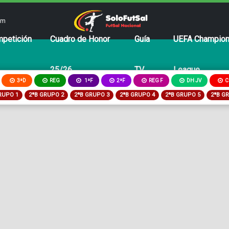
om
petición
Cuadro de Honor
Guía
UEFA Champio
25/26
TV
League
3ªD
REG
2ªF
REG F
DH JV
C
1ªF
RUPO 1
2ªB GRUPO 2
2ªB GRUPO 3
2ªB GRUPO 4
2ªB GRUPO 5
2ªB G