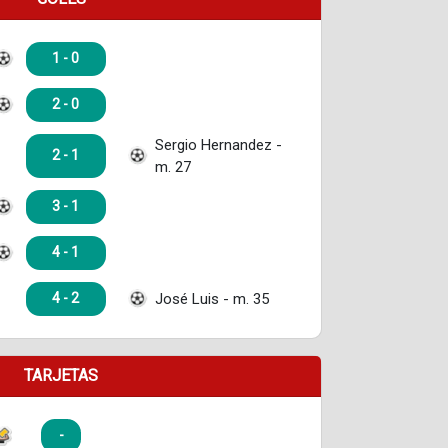
1 - 0
2 - 0
Sergio Hernandez -
2 - 1
m. 27
3 - 1
4 - 1
José Luis - m. 35
4 - 2
TARJETAS
-