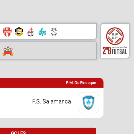
P. M. De Pinseque
F.S. Salamanca
GOLES