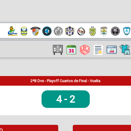
2ªB Dvs - Playoff Cuartos de Final - Vuelta
4
-
2
DO