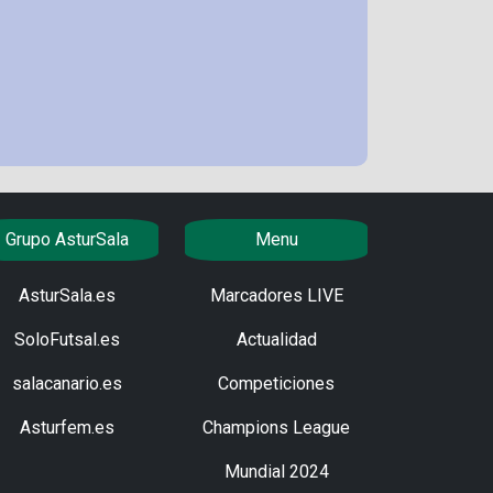
Grupo AsturSala
Menu
AsturSala.es
Marcadores LIVE
SoloFutsal.es
Actualidad
salacanario.es
Competiciones
Asturfem.es
Champions League
Mundial 2024