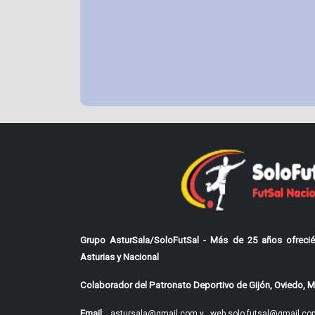
Grupo AsturSala/SoloFutSal - Más de 25 años ofrecié
Asturias y Nacional
Colaborador del Patronato Deportivo de Gijón, Oviedo, Mi
Email
:
astursala@gmail.com y
web.solo.futsal@gmail.co