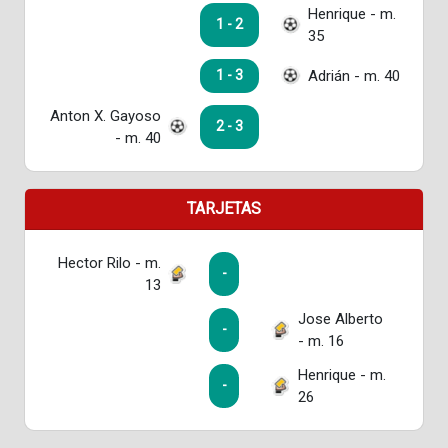
Henrique - m.
1 - 2
35
Adrián - m. 40
1 - 3
Anton X. Gayoso
2 - 3
- m. 40
TARJETAS
Hector Rilo - m.
-
13
Jose Alberto
-
- m. 16
Henrique - m.
-
26