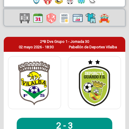
2ªB Dvs Grupo 1 - Jornada 30
02 mayo 2026 - 18:30
Pabellón de Deportes Vilalba
2
-
3