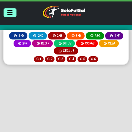
2ªB
3ªD
REG
1ªD
2ªD
1ªF
2ªF
REG F
DH JV
COPAS
CESA
CECLUB
G.1
G.2
G.3
G.4
G.5
G.6