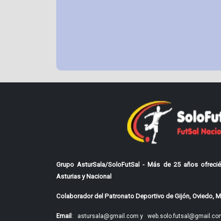
Grupo AsturSala/SoloFutSal - Más de 25 años ofrecié
Asturias y Nacional
Colaborador del Patronato Deportivo de Gijón, Oviedo, Mi
Email
:
astursala@gmail.com y
web.solo.futsal@gmail.co