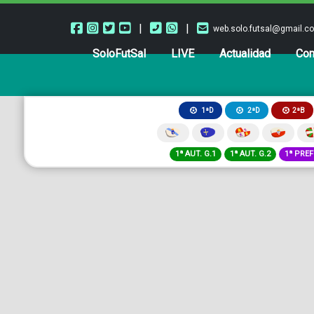
|
|
web.solo.futsal@gmail.c
SoloFutSal
LIVE
Actualidad
Com
2ªB
1ªD
2ªD
1ª AUT. G.1
1ª AUT. G.2
1ª PREF