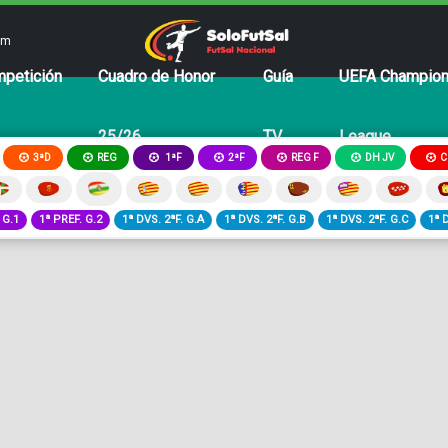
om
petición
Cuadro de Honor
Guía
UEFA Champio
25/26
TV
League
3ªD
REG
2ªF
REG F
DH JV
C
1ªF
 G.1
1ª PREF. G.2
1ª DVS. 2ªF. G.A
1ª DVS. 2ªF. G.B
1ª DVS. 2ªF. G.C
1ª 