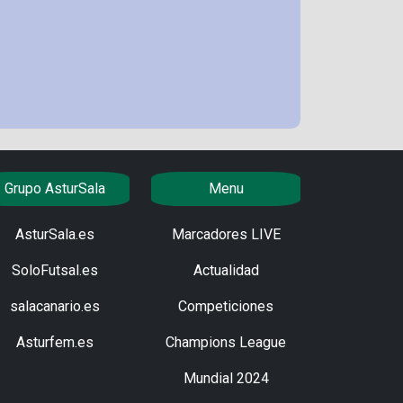
Grupo AsturSala
Menu
AsturSala.es
Marcadores LIVE
SoloFutsal.es
Actualidad
salacanario.es
Competiciones
Asturfem.es
Champions League
Mundial 2024