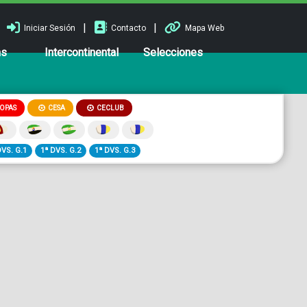
|
|
Iniciar Sesión
Contacto
Mapa Web
ns
Intercontinental
Selecciones
OPAS
CESA
CECLUB
DVS. G.1
1ª DVS. G.2
1ª DVS. G.3