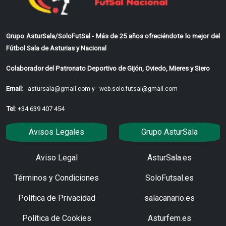
Grupo AsturSala/SoloFutSal - Más de 25 años ofreciéndote lo mejor del
Fútbol Sala de Asturias y Nacional
Colaborador del Patronato Deportivo de Gijón, Oviedo, Mieres y Siero
Email
:
astursala@gmail.com y
web.solo.futsal@gmail.com
Tel
: +34 639 407 454
Avisos Legales
Grupo AsturSala
Aviso Legal
AsturSala.es
Términos y Condiciones
SoloFutsal.es
Política de Privacidad
salacanario.es
Política de Cookies
Asturfem.es