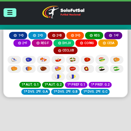
2ªB
3ªD
REG
1ªD
2ªD
1ªF
2ªF
REG F
DH JV
COPAS
CESA
CECLUB
1ª AUT. G.1
1ª AUT. G.2
1ª PREF G.1
1ª PREF. G.2
1ª DVS. 2ªF. G.A
1ª DVS. 2ªF. G.B
1ª DVS. 2ªF. G.C