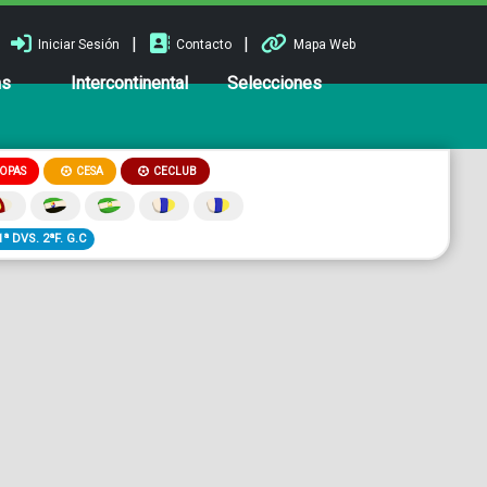
|
|
Iniciar Sesión
Contacto
Mapa Web
ns
Intercontinental
Selecciones
OPAS
CESA
CECLUB
1ª DVS. 2ªF. G.C