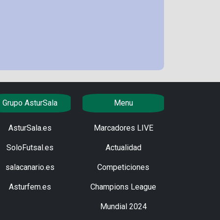
Grupo AsturSala
Menu
AsturSala.es
Marcadores LIVE
SoloFutsal.es
Actualidad
salacanario.es
Competiciones
Asturfem.es
Champions League
Mundial 2024