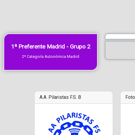
1ª Preferente Madrid - Grupo 2
2ª Categoría Autonómica Madrid
A.A. Pilaristas F.S. B
Foto