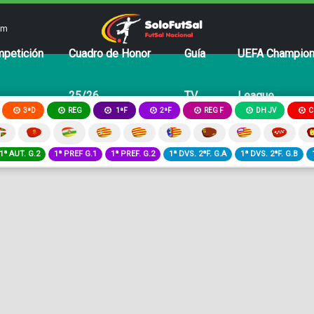
om
petición
Cuadro de Honor
Guía
UEFA Champio
25/26
TV
League
3ªD
REG
2ªF
REG F
DH JV
C
1ªF
1ª AUT. G.2
1ª PREF G.1
1ª PREF. G.2
1ª DVS. 2ªF. G.A
1ª DVS. 2ªF. G.B