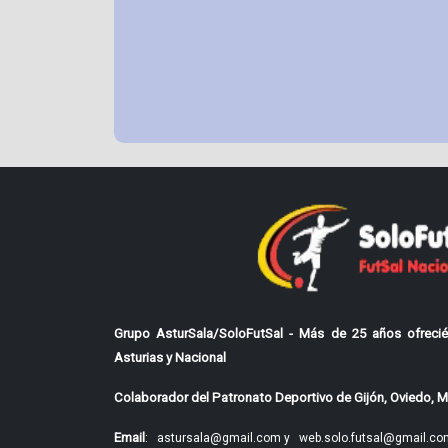
Grupo AsturSala/SoloFutSal - Más de 25 años ofrecié
Asturias y Nacional
Colaborador del Patronato Deportivo de Gijón, Oviedo, Mi
Email
:
astursala@gmail.com y
web.solo.futsal@gmail.co