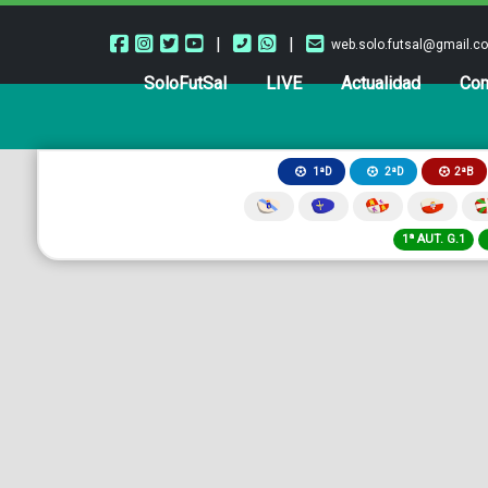
|
|
web.solo.futsal@gmail.c
SoloFutSal
LIVE
Actualidad
Com
2ªB
1ªD
2ªD
1ª AUT. G.1