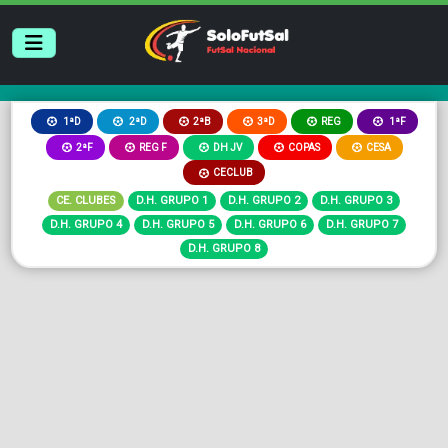
2ªB
3ªD
REG
1ªD
2ªD
1ªF
2ªF
REG F
DH JV
COPAS
CESA
CECLUB
CE. CLUBES
D.H. GRUPO 1
D.H. GRUPO 2
D.H. GRUPO 3
D.H. GRUPO 4
D.H. GRUPO 5
D.H. GRUPO 6
D.H. GRUPO 7
D.H. GRUPO 8