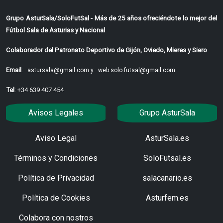
Grupo AsturSala/SoloFutSal - Más de 25 años ofreciéndote lo mejor del
Fútbol Sala de Asturias y Nacional
Colaborador del Patronato Deportivo de Gijón, Oviedo, Mieres y Siero
Email
:
astursala@gmail.com y
web.solo.futsal@gmail.com
Tel
: +34 639 407 454
Avisos Legales
Grupo AsturSala
Aviso Legal
AsturSala.es
Términos y Condiciones
SoloFutsal.es
Política de Privacidad
salacanario.es
Política de Cookies
Asturfem.es
Colabora con nostros