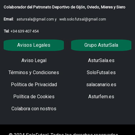
Colaborador del Patronato Deportivo de Gijón, Oviedo, Mieres y Siero
Email
:
astursala@gmail.com y
web.solo.futsal@gmail.com
Tel
: +34 639 407 454
Avisos Legales
Grupo AsturSala
Aviso Legal
AsturSala.es
Términos y Condiciones
SoloFutsal.es
Política de Privacidad
salacanario.es
Política de Cookies
Asturfem.es
Colabora con nostros