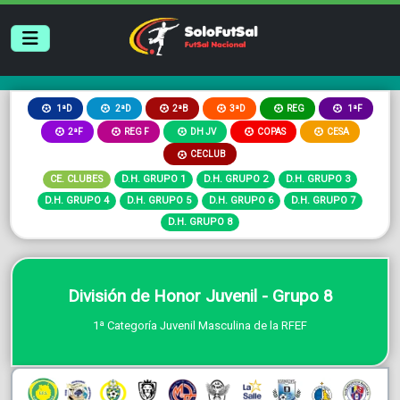
2ªB
3ªD
REG
1ªD
2ªD
1ªF
2ªF
REG F
DH JV
COPAS
CESA
CECLUB
CE. CLUBES
D.H. GRUPO 1
D.H. GRUPO 2
D.H. GRUPO 3
D.H. GRUPO 4
D.H. GRUPO 5
D.H. GRUPO 6
D.H. GRUPO 7
D.H. GRUPO 8
División de Honor Juvenil - Grupo 8
1ª Categoría Juvenil Masculina de la RFEF