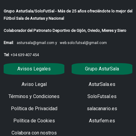
Grupo AsturSala/SoloFutSal - Más de 25 años ofreciéndote lo mejor del
Fútbol Sala de Asturias y Nacional
Colaborador del Patronato Deportivo de Gijón, Oviedo, Mieres y Siero
Email
:
astursala@gmail.com y
web.solo.futsal@gmail.com
Tel
: +34 639 407 454
Avisos Legales
Grupo AsturSala
Aviso Legal
AsturSala.es
Términos y Condiciones
SoloFutsal.es
Política de Privacidad
salacanario.es
Política de Cookies
Asturfem.es
Colabora con nostros