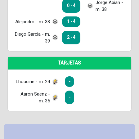
Jorge Abian -
0 - 4
m. 38
Alejandro - m. 38
1 - 4
Diego Garcia - m.
2 - 4
39
TARJETAS
Lhoucine - m. 24
-
Aaron Saenz -
-
m. 35