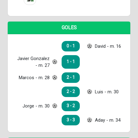
GOLES
David - m. 16
0 - 1
Javier Gonzalez
1 - 1
- m. 27
Marcos - m. 28
2 - 1
Luis - m. 30
2 - 2
Jorge - m. 30
3 - 2
Aday - m. 34
3 - 3