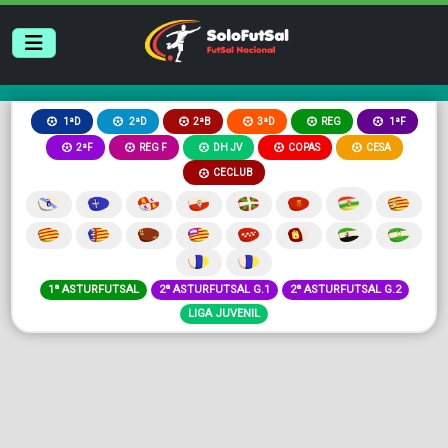
2ªB
3ªD
REG
1ªD
2ªD
1ªF
2ªF
REG F
DH JV
COPAS
CESA
CECLUB
1ª ASTURFUTSAL
2ª ASTURFUTSAL G.1
2ª ASTURFUTSAL G.2
LIGA JUVENIL