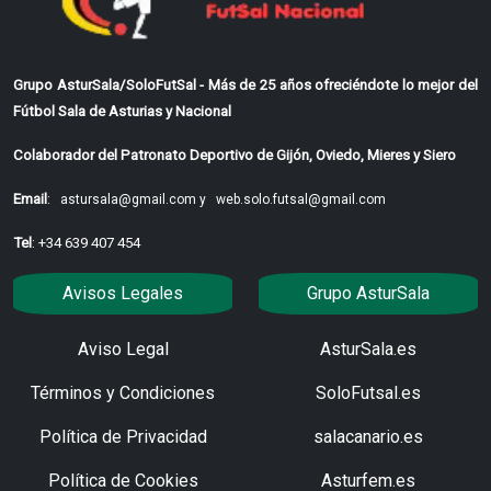
Grupo AsturSala/SoloFutSal - Más de 25 años ofreciéndote lo mejor del
Fútbol Sala de Asturias y Nacional
Colaborador del Patronato Deportivo de Gijón, Oviedo, Mieres y Siero
Email
:
astursala@gmail.com y
web.solo.futsal@gmail.com
Tel
: +34 639 407 454
Avisos Legales
Grupo AsturSala
Aviso Legal
AsturSala.es
Términos y Condiciones
SoloFutsal.es
Política de Privacidad
salacanario.es
Política de Cookies
Asturfem.es