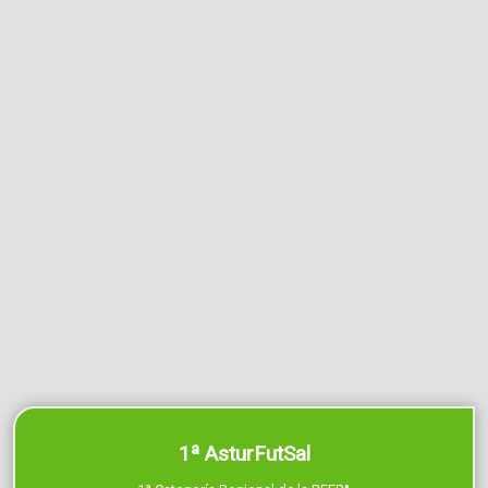
1ª AsturFutSal