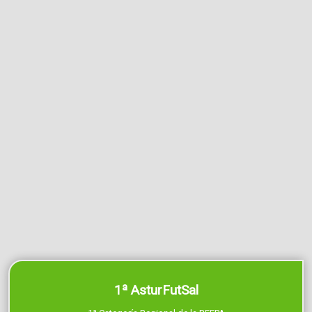
1ª AsturFutSal