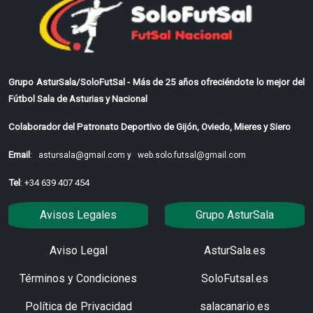
Grupo AsturSala/SoloFutSal - Más de 25 años ofreciéndote lo mejor del
Fútbol Sala de Asturias y Nacional
Colaborador del Patronato Deportivo de Gijón, Oviedo, Mieres y Siero
Email
:
astursala@gmail.com y
web.solo.futsal@gmail.com
Tel
: +34 639 407 454
Avisos Legales
Grupo AsturSala
Aviso Legal
AsturSala.es
Términos y Condiciones
SoloFutsal.es
Política de Privacidad
salacanario.es