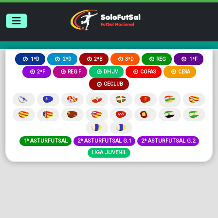
2ªB
3ªD
REG
1ªD
2ªD
1ªF
2ªF
REG F
DH JV
COPAS
CESA
CECLUB
1ª ASTURFUTSAL
2ª ASTURFUTSAL G.1
2ª ASTURFUTSAL G.2
LIGA JUVENIL