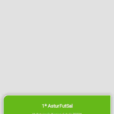
1ª AsturFutSal