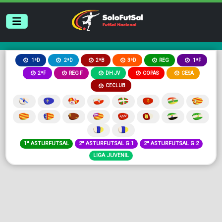
2ªB
3ªD
REG
1ªD
2ªD
1ªF
2ªF
REG F
DH JV
COPAS
CESA
CECLUB
1ª ASTURFUTSAL
2ª ASTURFUTSAL G.1
2ª ASTURFUTSAL G.2
LIGA JUVENIL