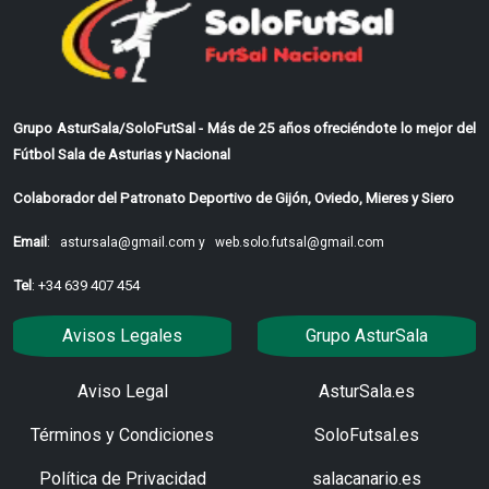
Grupo AsturSala/SoloFutSal - Más de 25 años ofreciéndote lo mejor del
Fútbol Sala de Asturias y Nacional
Colaborador del Patronato Deportivo de Gijón, Oviedo, Mieres y Siero
Email
:
astursala@gmail.com y
web.solo.futsal@gmail.com
Tel
: +34 639 407 454
Avisos Legales
Grupo AsturSala
Aviso Legal
AsturSala.es
Términos y Condiciones
SoloFutsal.es
Política de Privacidad
salacanario.es