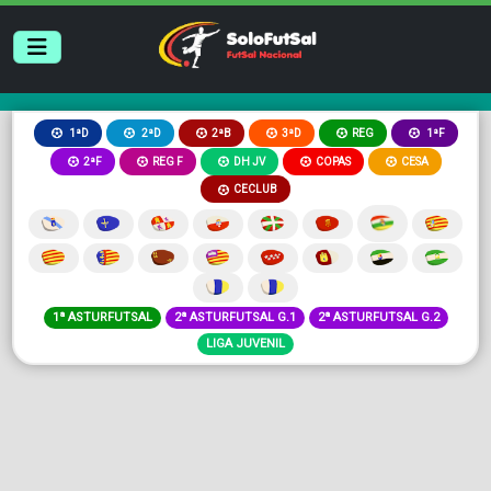
2ªB
3ªD
REG
1ªD
2ªD
1ªF
2ªF
REG F
DH JV
COPAS
CESA
CECLUB
1ª ASTURFUTSAL
2ª ASTURFUTSAL G.1
2ª ASTURFUTSAL G.2
LIGA JUVENIL