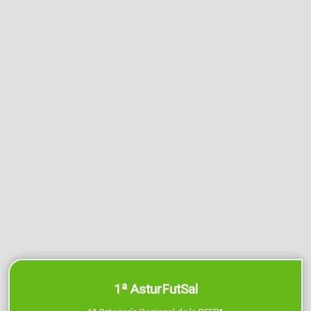
1ª AsturFutSal