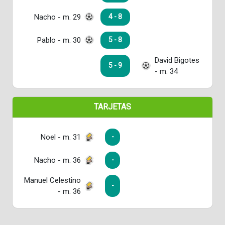
Nacho - m. 29
4 - 8
Pablo - m. 30
5 - 8
David Bigotes
5 - 9
- m. 34
TARJETAS
Noel - m. 31
-
Nacho - m. 36
-
Manuel Celestino
-
- m. 36