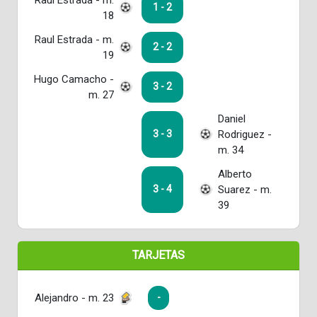
1 - 2
18
Raul Estrada - m.
2 - 2
19
Hugo Camacho -
3 - 2
m. 27
Daniel
Rodriguez -
3 - 3
m. 34
Alberto
Suarez - m.
3 - 4
39
TARJETAS
Alejandro - m. 23
-