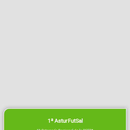
1ª AsturFutSal