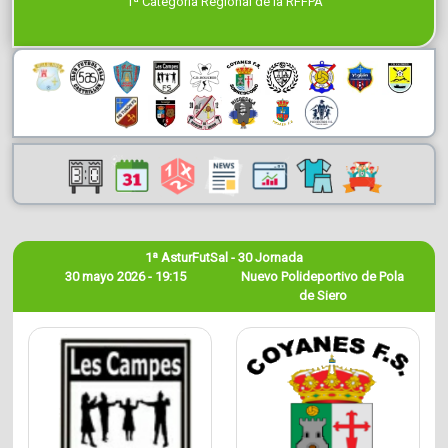
1ª Categoría Regional de la RFFPA
1ª AsturFutSal - 30 Jornada
30 mayo 2026 - 19:15
Nuevo Polideportivo de Pola
de Siero