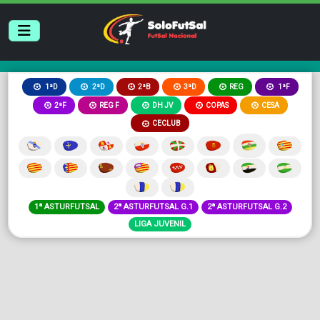
2ªB
3ªD
REG
1ªD
2ªD
1ªF
2ªF
REG F
DH JV
COPAS
CESA
CECLUB
1ª ASTURFUTSAL
2ª ASTURFUTSAL G.1
2ª ASTURFUTSAL G.2
LIGA JUVENIL